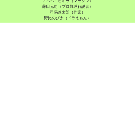
アベベ・ビキラ（マラソン）
藤田元司（プロ野球解説者）
司馬遼太郎（作家）
野比のび太（ドラえもん）