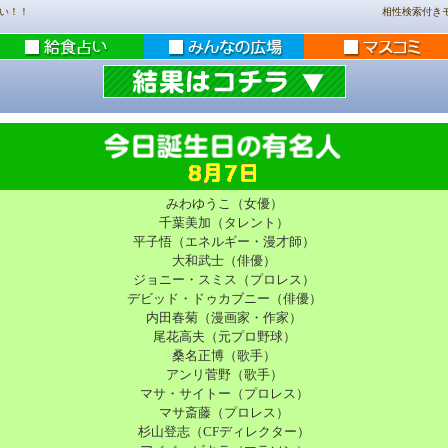
い！！
相性検索付き
みわゆうこ（女優）
千葉美加（タレント）
平子悟（エネルギー・漫才師）
大和武士（俳優）
ジョニー・スミス（プロレス）
デビッド・ドゥカブニー（俳優）
内田春菊（漫画家・作家）
尾花高夫（元プロ野球）
桑名正博（歌手）
アンリ菅野（歌手）
マサ・サイトー（プロレス）
マサ斎藤（プロレス）
杉山登志（CFディレクター）